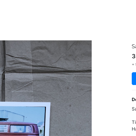
S
3
+ 
D
S
T
H