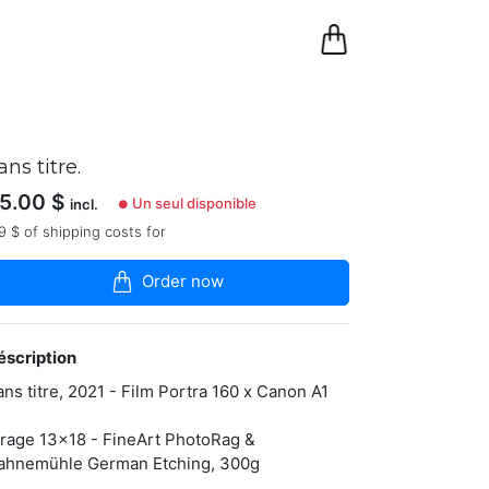
0
Panier
ans titre.
5.00
$
Un seul disponible
incl.
●
9 $ of shipping costs for
Order now
éscription
ans titre, 2021 - Film Portra 160 x Canon A1
irage 13x18 - FineArt PhotoRag &
ahnemühle German Etching, 300g