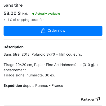
articles
Sans titre.
dans
la
58.00
$
Actually available
incl.
boutique
●
+ 11 $ of shipping costs for
-
Photographe
Order now
rennais.
https://www.instagram.com/benoit_prnt/
Déscription
Sans titre, 2018, Polaroid Sx70 + film couleurs.
Contacter
Tirage 20x20 cm, Papier Fine Art Hahnemühle (310 g). +
encadrement.
Tirage signé, numéroté. 30 ex.
Expédition
depuis Rennes - France
Partager