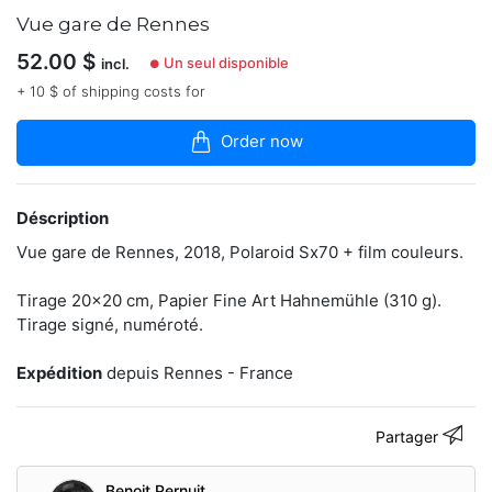
articles
Vue gare de Rennes
dans
la
52.00
$
Un seul disponible
incl.
boutique
●
+ 10 $ of shipping costs for
-
Photographe
Order now
rennais.
https://www.instagram.com/benoit_prnt/
Déscription
Vue gare de Rennes, 2018, Polaroid Sx70 + film couleurs.
Contacter
Tirage 20x20 cm, Papier Fine Art Hahnemühle (310 g).
Tirage signé, numéroté.
Expédition
depuis Rennes - France
Partager
Benoit Pernuit