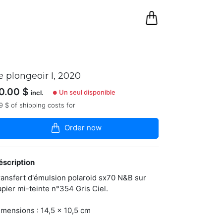
0
Panier
e plongeoir I, 2020
0.00
$
Un seul disponible
incl.
●
9 $ of shipping costs for
Order now
éscription
ransfert d'émulsion polaroid sx70 N&B sur
apier mi-teinte n°354 Gris Ciel.
imensions : 14,5 x 10,5 cm