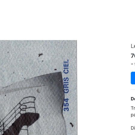
L
7
+ 
D
T
p
D