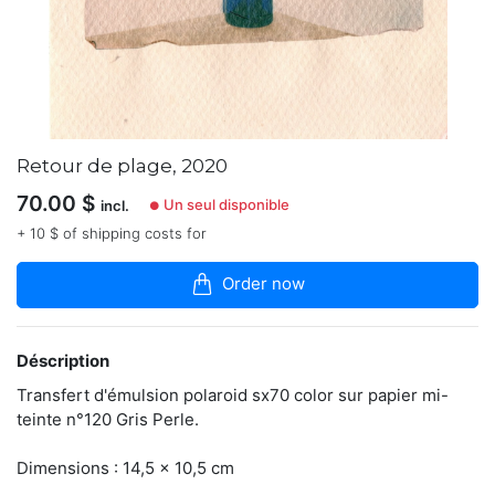
articles
dans
la
boutique
-
Photographe
rennais.
Retour de plage, 2020
https://www.instagram.com/benoit_prnt/
70.00
$
Un seul disponible
incl.
●
+ 10 $ of shipping costs for
Contacter
Order now
Déscription
Transfert d'émulsion polaroid sx70 color sur papier mi-
teinte n°120 Gris Perle.
Dimensions : 14,5 x 10,5 cm