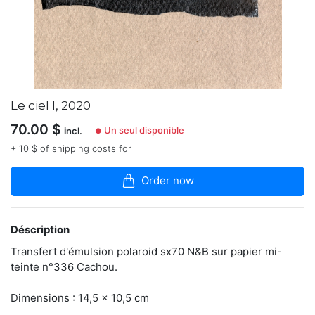
articles
dans
la
boutique
-
Photographe
rennais.
Le ciel I, 2020
https://www.instagram.com/benoit_prnt/
70.00
$
Un seul disponible
incl.
●
+ 10 $ of shipping costs for
Contacter
Order now
Déscription
Transfert d'émulsion polaroid sx70 N&B sur papier mi-
teinte n°336 Cachou.
Dimensions : 14,5 x 10,5 cm