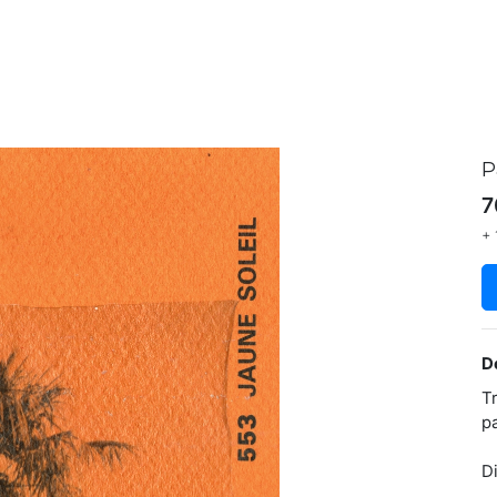
P
7
+ 
D
T
p
D