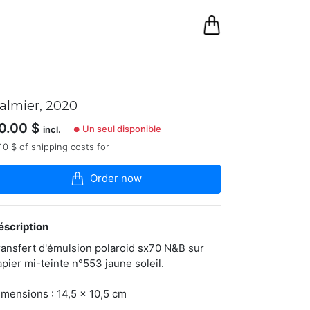
0
Panier
almier, 2020
0.00
$
Un seul disponible
incl.
●
10 $ of shipping costs for
Order now
éscription
ransfert d'émulsion polaroid sx70 N&B sur
apier mi-teinte n°553 jaune soleil.
imensions : 14,5 x 10,5 cm