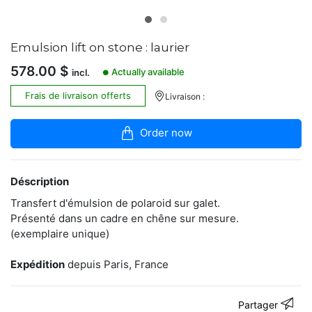
boutique
Photographe
Emulsion lift on stone : laurier
argentique,
Vincent
578.00
$
Actually available
incl.
réalise
●
ses
Frais de livraison offerts
Livraison :
propres
tirages
traditionnels
Order now
dans
son
labo
/
Déscription
chambre
noire.
Transfert d'émulsion de polaroid sur galet.
Présenté dans un cadre en chêne sur mesure.
http://www.artgentique.com/
(exemplaire unique)
Expédition
depuis Paris, France
Contacter
Partager