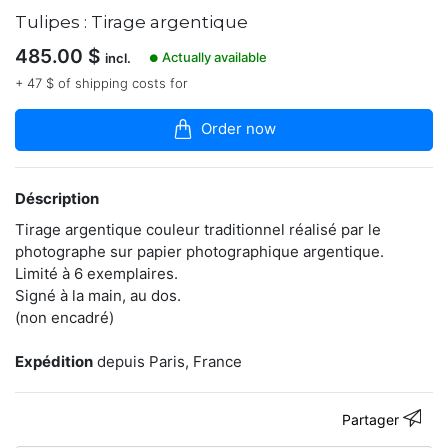
boutique
Tulipes : Tirage argentique
Photographe
485.00
$
Actually available
incl.
●
argentique,
+ 47 $ of shipping costs for
Vincent
réalise
ses
Order now
propres
tirages
traditionnels
dans
Déscription
son
Tirage argentique couleur traditionnel réalisé par le
labo
photographe sur papier photographique argentique.
/
chambre
Limité à 6 exemplaires.
noire.
Signé à la main, au dos.
(non encadré)
http://www.artgentique.com/
Expédition
depuis Paris, France
Contacter
Partager