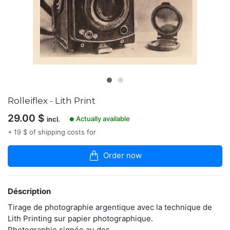
boutique
Photographe
argentique,
Vincent
réalise
ses
propres
tirages
traditionnels
Rolleiflex - Lith Print
dans
son
29.00
$
Actually available
labo
incl.
●
/
+ 19 $ of shipping costs for
chambre
noire.
Order now
http://www.artgentique.com/
Déscription
Contacter
Tirage de photographie argentique avec la technique de
Lith Printing sur papier photographique.
Photographie signée au dos.