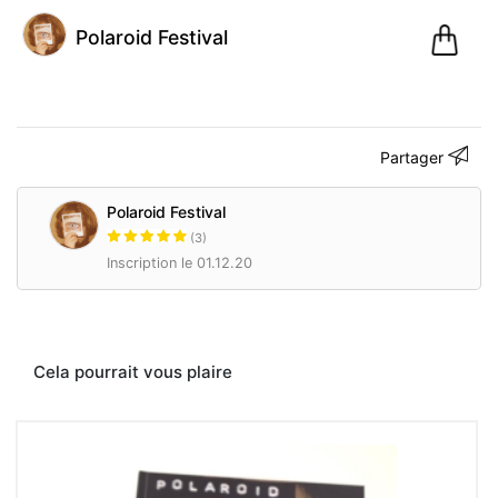
0
Polaroid Festival
Pani
Partager
@polaroidfestival
Polaroid
Polaroid Festival
Festival
(3)
Inscription le 01.12.20
(3)
Cela pourrait vous plaire
Paris,
France
Inscription
le 01.12.20
5
articles