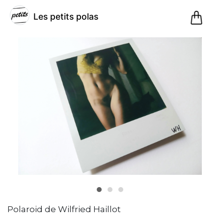
0
Les petits polas
Pani
@lespetitspolas
Les
petits
polas
(1)
Paris,
France
Inscription
le 01.12.20
Polaroid de Wilfried Haillot
11