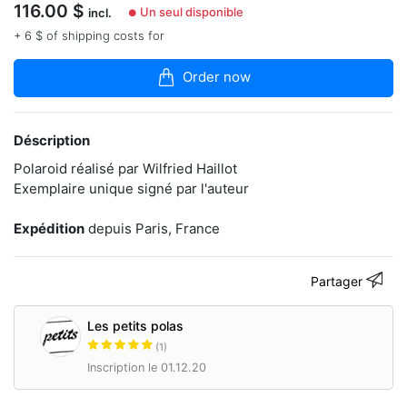
116.00
$
articles
Un seul disponible
incl.
●
dans
+ 6 $ of shipping costs for
la
boutique
Order now
Sélection
exclusive
de
Déscription
polaroids
Polaroid réalisé par Wilfried Haillot
originaux
à
Exemplaire unique signé par l'auteur
collectionner.
Exposition
Expédition
depuis Paris, France
/
Vente
de
Partager
Polaroids
"Les
petits
Les petits polas
polas"
c'est
(1)
une
Inscription le 01.12.20
sélection
de