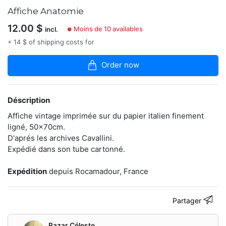
dans
Affiche Anatomie
la
boutique
12.00
$
Moins de 10 availables
incl.
●
En
+ 14 $ of shipping costs for
manque
d'inspiration
Order now
pour
une
nouvelle
décoration?
Déscription
Bazar
Celeste
Affiche vintage imprimée sur du papier italien finement
vous
ligné, 50x70cm.
permet
D'aprés les archives Cavallini.
d'embellir
Expédié dans son tube cartonné.
votre
univers
avec
Expédition
depuis Rocamadour, France
des
produits
rares
Partager
et
originaux.
Sélection
Bazar Céleste