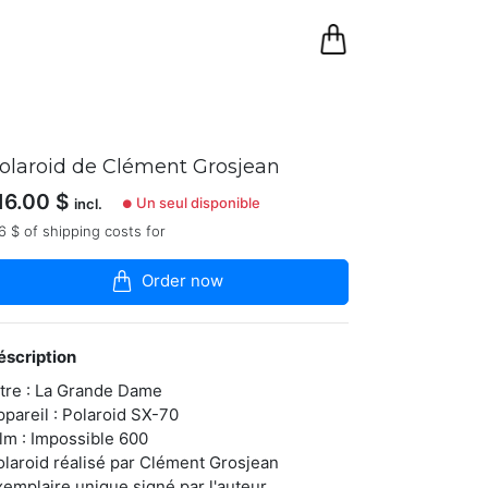
0
Panier
olaroid de Clément Grosjean
16.00
$
Un seul disponible
incl.
●
6 $ of shipping costs for
Order now
éscription
itre : La Grande Dame
ppareil : Polaroid SX-70
ilm : Impossible 600
olaroid réalisé par Clément Grosjean
xemplaire unique signé par l'auteur