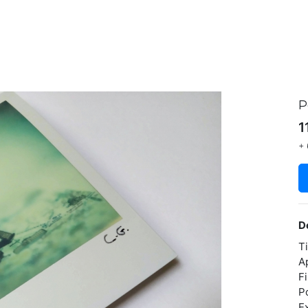
P
1
+ 
D
T
A
F
P
E