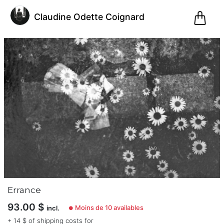
0
Claudine Odette Coignard
Pani
@claudineodettecoignard
Claudine
Odette
Coignard
(0)
Rennes,
Errance
France
Inscription
93.00
$
Moins de 10 availables
incl.
●
le 07.12.20
+ 14 $ of shipping costs for
6