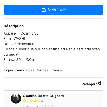
articles
dans
Order now
la
boutique
Déscription
Le
temps
Appareil : Cosmic 35
d’une
Film : WASHI
pose,
Double exposition
tu
t’exposes.
Tirage numérique sur papier fine art Rag à partir du scan
Le
du négatif
temps
Format 20cm/30cm
file
pour
Expédition
depuis Rennes, France
te
dématérialiser…
Tu
te
Partager
regardes
par
Claudine Odette Coignard
procuration,
essayant
(0)
de
Inscription le 07.12.20