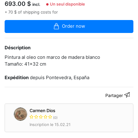
articles
693.00
$
Un seul disponible
incl.
●
dans
+ 70 $ of shipping costs for
la
boutique
Order now
Carmen
Dios
es
Déscription
una
pintora
Pintura al oleo con marco de madera blanco
gallega.
Tamaño: 41x32 cm
Sus
cuadros
al
Expédition
depuis Pontevedra, España
óleo
de
motivos
Partager
costumbristas,
realzan
la
Carmen Dios
cultura
(0)
gallega
Inscription le 15.02.21
y
tienen
un