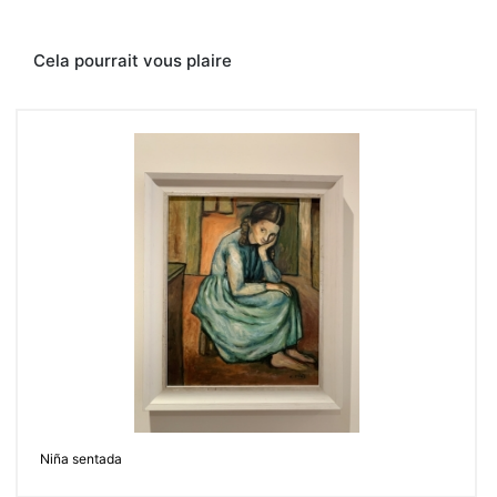
tinte
melancólico.
Cela pourrait vous plaire
Contacter
Niña sentada