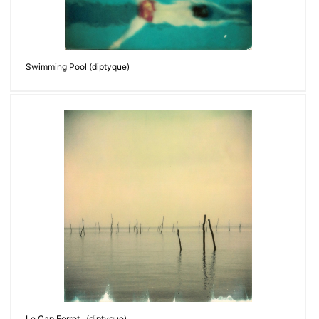
Swimming Pool (diptyque)
Le Cap Ferret...(diptyque)