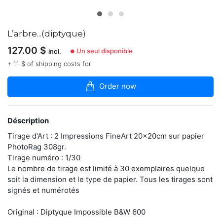
articles
dans
la
boutique
L’arbre...(diptyque)
127.00
$
Artiste,
Un seul disponible
incl.
●
StreetArtiste.
+ 11 $ of shipping costs for
Le
polaroid
oscille
Order now
entre
la
photographie
Déscription
et
la
Tirage d'Art : 2 Impressions FineArt 20x20cm sur papier
peinture,
PhotoRag 308gr.
il
reste
Tirage numéro : 1/30
un
Le nombre de tirage est limité à 30 exemplaires quelque
médium
soit la dimension et le type de papier. Tous les tirages sont
idéal
signés et numérotés
pour
l'art
urbain...
Original : Diptyque Impossible B&W 600