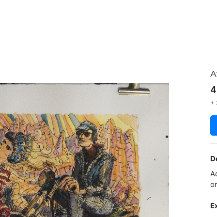
A
4
+ 
D
A
o
E