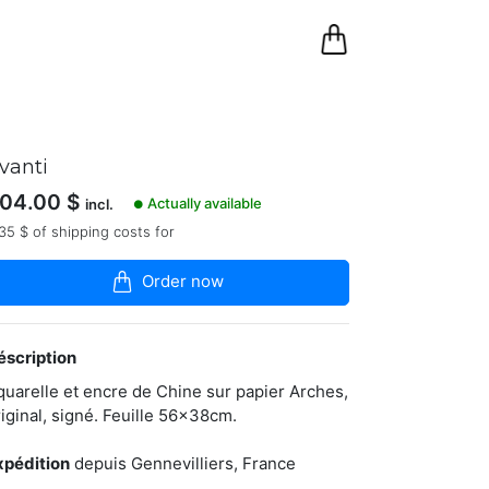
0
Panier
vanti
04.00
$
Actually available
incl.
●
35 $ of shipping costs for
Order now
éscription
quarelle et encre de Chine sur papier Arches,
riginal, signé. Feuille 56x38cm.
xpédition
depuis Gennevilliers, France